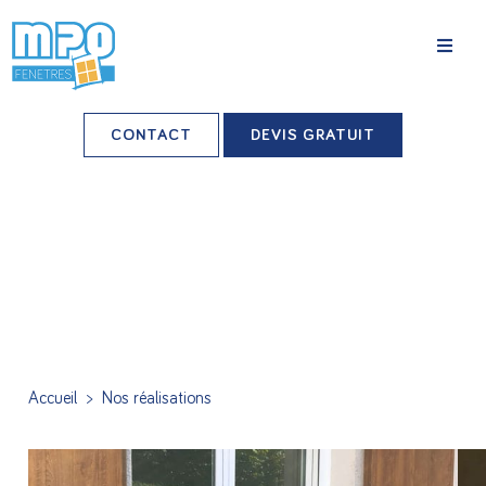
La société
CONTACT
DEVIS GRATUIT
Nos agences
Grands comptes
Professionnels-installateurs
Nos réalisations
Conseils & Actus
Accueil
>
Nos réalisations
Nos produits