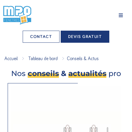
La société
CONTACT
DEVIS GRATUIT
Nos agences
>
>
Accueil
Tableau de bord
Conseils & Actus
Grands comptes
Nos
conseils
&
actualités
pro
Professionnels-installateurs
Nos réalisations
Conseils & Actus
Nos produits