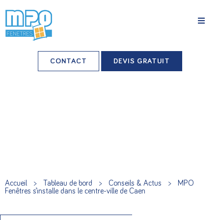
La société
CONTACT
DEVIS GRATUIT
Nos agences
Grands comptes
Professionnels-installateurs
Nos réalisations
Conseils & Actus
Accueil
>
Tableau de bord
>
Conseils & Actus
>
MPO
Fenêtres s’installe dans le centre-ville de Caen
Nos produits